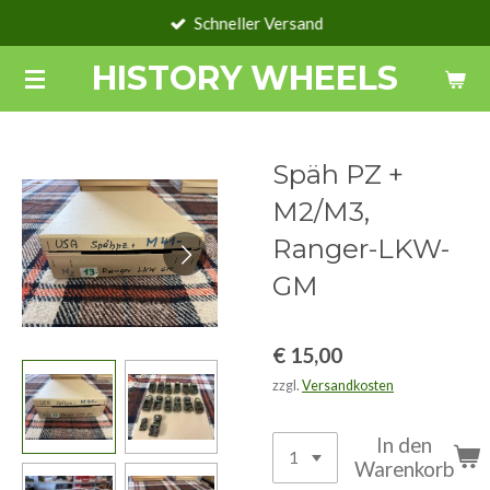
Schneller Versand
Zum
Hauptinhalt
HISTORY WHEELS
springen
Späh PZ +
M2/M3,
Ranger-LKW-
GM
€ 15,00
zzgl.
Versandkosten
In den
Warenkorb