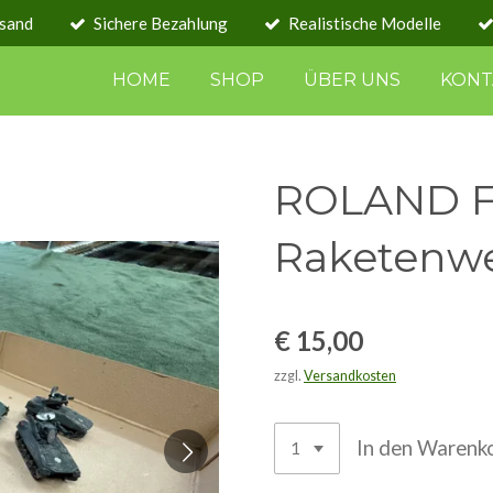
rsand
Sichere Bezahlung
Realistische Modelle
HOME
SHOP
ÜBER UNS
KONT
ROLAND F
Raketenwe
€ 15,00
zzgl.
Versandkosten
In den Warenk