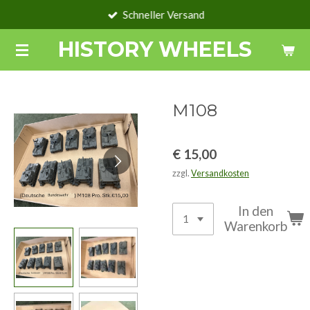
Schneller Versand
Zum
Hauptinhalt
HISTORY WHEELS
springen
M108
€ 15,00
zzgl.
Versandkosten
In den
Warenkorb