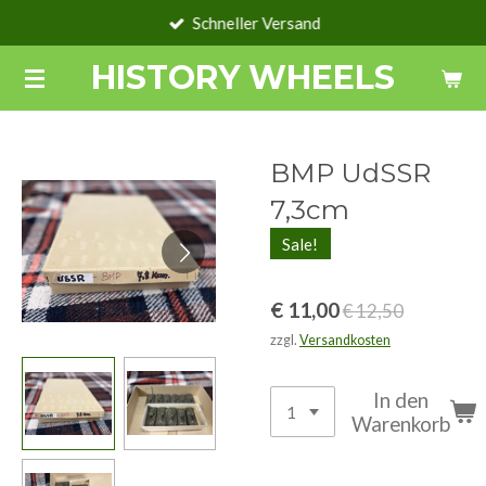
Schneller Versand
Zum
Hauptinhalt
HISTORY WHEELS
springen
BMP UdSSR
7,3cm
Sale!
€ 11,00
€ 12,50
zzgl.
Versandkosten
In den
Warenkorb