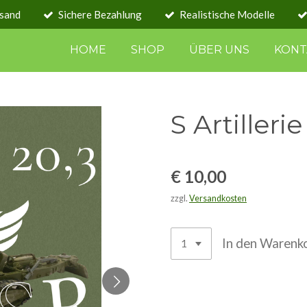
rsand
Sichere Bezahlung
Realistische Modelle
HOME
SHOP
ÜBER UNS
KONT
S Artiller
€ 10,00
zzgl.
Versandkosten
In den Warenk