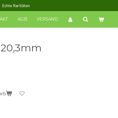
Echte Raritäten
AKT
AGB
VERSAND
ie 20,3mm
orb