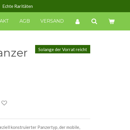
Echte Raritäten
AKT
AGB
VERSAND
anzer
Solange der Vorrat reicht
peziell konstruierter Panzertyp, der mobile,