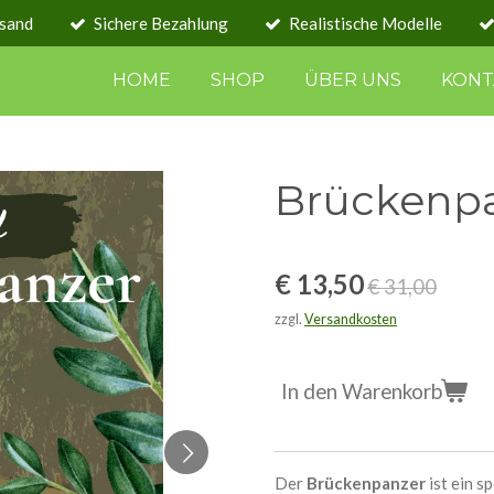
rsand
Sichere Bezahlung
Realistische Modelle
HOME
SHOP
ÜBER UNS
KONT
Brückenp
€ 13,50
€ 31,00
zzgl.
Versandkosten
In den Warenkorb
Der
Brückenpanzer
ist ein s