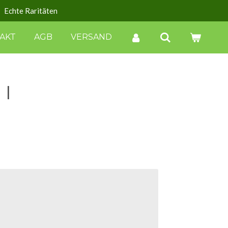
Echte Raritäten
AKT
AGB
VERSAND
 I