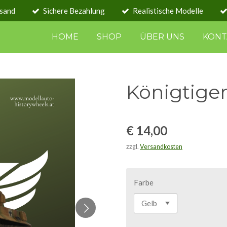
rsand
Sichere Bezahlung
Realistische Modelle
HOME
SHOP
ÜBER UNS
KONT
Königtiger
€ 14,00
zzgl.
Versandkosten
Farbe