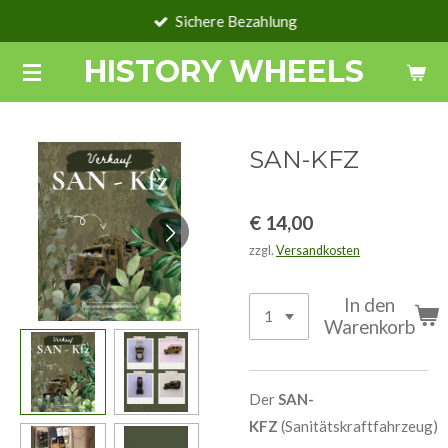
Sichere Bezahlung
Zum
Hauptinhalt
HISTORY WHEELS
springen
SAN-KFZ
€ 14,00
zzgl.
Versandkosten
In den
Warenkorb
Der
SAN-
KFZ
(Sanitätskraftfahrzeug)