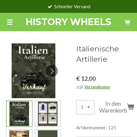
Schneller Versand
Zum
Hauptinhalt
HISTORY WHEELS
springen
Italienische
Artillerie
€ 12,00
zzgl.
Versandkosten
In den
Warenkorb
Artikelnummer:
125