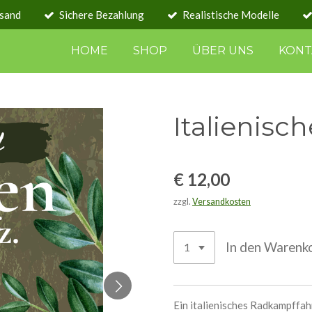
rsand
Sichere Bezahlung
Realistische Modelle
HOME
SHOP
ÜBER UNS
KONT
Italienisc
€ 12,00
zzgl.
Versandkosten
In den Warenk
Ein italienisches Radkampf­fah