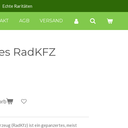
Echte Raritäten
AKT
AGB
VERSAND
hes RadKFZ
orb
rzeug (RadKfz) ist ein gepanzertes, meist