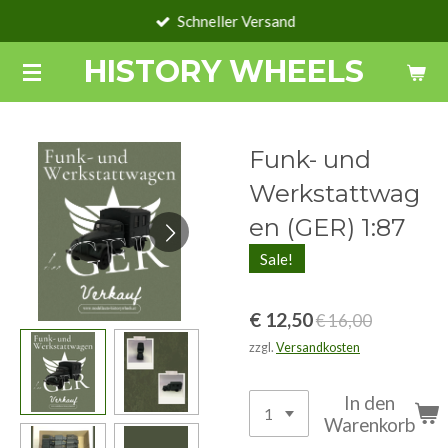
Schneller Versand
Zum
Hauptinhalt
HISTORY WHEELS
springen
Funk- und
Werkstattwag
en (GER) 1:87
Sale!
€ 12,50
€ 16,00
zzgl.
Versandkosten
In den
Warenkorb