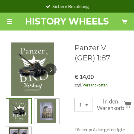
Sichere Bezahlung
Zum
Hauptinhalt
HISTORY WHEELS
springen
Panzer V
(GER) 1:87
€ 14,00
zzgl.
Versandkosten
In den
Warenkorb
Dieser präzise gefertigte