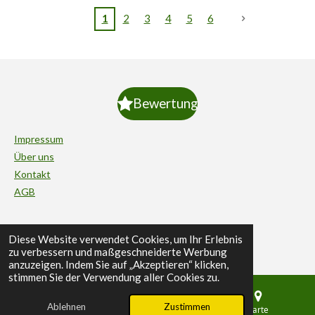
1
2
3
4
5
6
Bewertung
Impressum
Über uns
Kontakt
AGB
Rücksendung
Diese Website verwendet Cookies, um Ihr Erlebnis
zu verbessern und maßgeschneiderte Werbung
Zahlungsarten
anzuzeigen. Indem Sie auf „Akzeptieren“ klicken,
Rechtliche-Hinweiße
stimmen Sie der Verwendung aller Cookies zu.
© 2025 History Wheels
Ablehnen
Zustimmen
E-Mail
Telefon
Karte