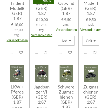
reicht
Trident
Berliet
Ostwind
Mader I
Modell(
(GER)
(GER)
(GER)
GER)
1:87
1:87
1:87
1:87
€ 10,00
€ 9,50
€ 9,50
€ 18,00
zzgl.
zzgl.
€ 12,00
Versandkosten
Versandkosten
€ 22,00
zzgl.
zzgl.
Versandkosten
Versandkosten
In den Warenkorb
In den Warenkorb
In den Warenkorb
In den Warenk
LKW +
Jagdpan
Schwere
Zugmas
Pferde
zer VI
Zugmsc
chienen
(GER)
(GER)
hienen
(GER)
1:87
1:87
(GER)
1:87
1:87