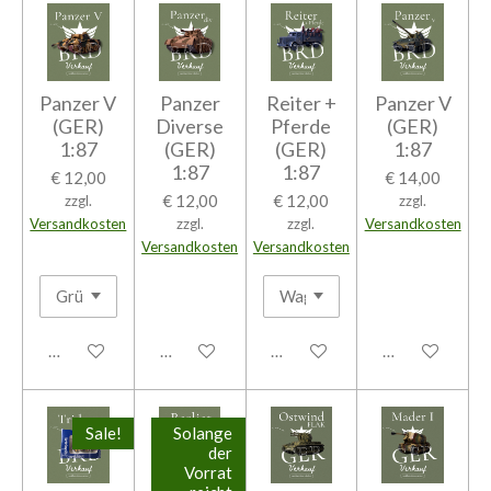
Panzer V
Panzer
Reiter +
Panzer V
(GER)
Diverse
Pferde
(GER)
1:87
(GER)
(GER)
1:87
1:87
1:87
€ 12,00
€ 14,00
€ 12,00
€ 12,00
zzgl.
zzgl.
Versandkosten
zzgl.
zzgl.
Versandkosten
Versandkosten
Versandkosten
In den Warenkorb
In den Warenkorb
In den Warenkorb
In den Warenk
Sale!
Solange
der
Vorrat